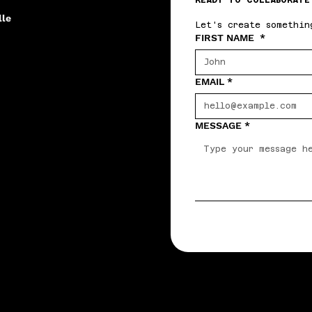
READY TO COLLABORATE
lle
Let's create somethin
FIRST NAME
*
EMAIL
*
MESSAGE
*