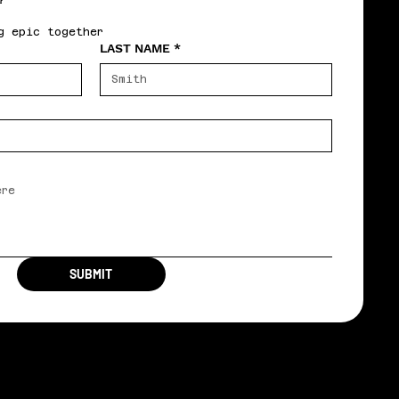
?
g epic together
LAST NAME
*
SUBMIT